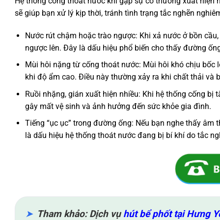
Hệ thống cống thoát nước khi gặp sự cố thường xuất hiện 
sẽ giúp bạn xử lý kịp thời, tránh tình trạng tắc nghẽn ngh
Nước rút chậm hoặc trào ngược: Khi xả nước ở bồn cầu,
ngược lên. Đây là dấu hiệu phổ biến cho thấy đường ống 
Mùi hôi nặng từ cống thoát nước: Mùi hôi khó chịu bốc 
khi độ ẩm cao. Điều này thường xảy ra khi chất thải và
Ruồi nhặng, gián xuất hiện nhiều: Khi hệ thống cống bị tắc
gây mất vệ sinh và ảnh hưởng đến sức khỏe gia đình.
Tiếng “ục ục” trong đường ống: Nếu bạn nghe thấy âm t
là dấu hiệu hệ thống thoát nước đang bị bí khí do tắc ng
Tham khảo: Dịch vụ
hút bể phốt tại Hưng Y