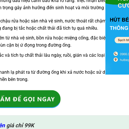
những dấu hiệu cảnh báo khá rõ ràng. Việc nhận biết sớm các d
iêm trọng gây ảnh hưởng đến sinh hoạt và môi trường sống.
 chậu rửa hoặc sàn nhà vệ sinh, nước thoát rất chậm hoặc thậm
đang bị tắc hoặc chất thải đã tích tụ quá nhiều.
lên từ nhà vệ sinh, bồn rửa hoặc miệng cống, đặc biệt rõ rệt v
 bùn cặn bị ứ đọng trong đường ống.
 và tích tụ chất thải lâu ngày, ruồi, gián và các loại côn trùng d
hanh lạ phát ra từ đường ống khi xả nước hoặc sử dụng bồn rửa
hẽn bên trong.
ên
giá chỉ 99K