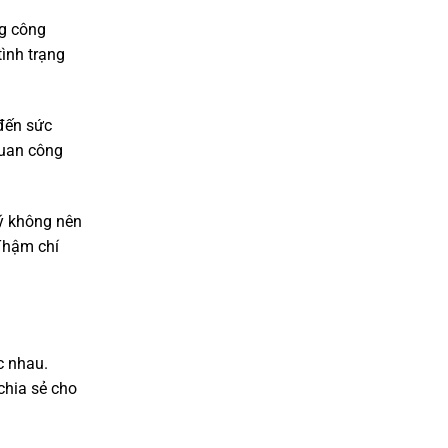
ng công
ình trạng
 đến sức
quan công
 ý không nên
 Thậm chí
c nhau.
chia sẻ cho