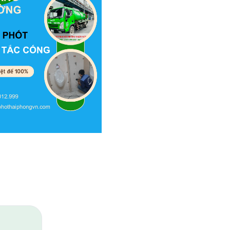
ấu hiệu này
 chí dâng
ào mùa mưa
ễ sinh sôi,
, đó có thể