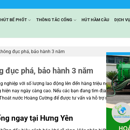
HÚT BỂ PHỐT
THÔNG TẮC CỐNG
HÚT HẦM CẦU
DỊCH V
không đục phá, bảo hành 3 năm
g đục phá, bảo hành 3 năm
 nghiệp với số lượng lao động lên đến hàng triệu người. Đây c
g hiện nay ngày càng cao. Nếu các bạn đang tìm địa chỉ
thông t
g Thoát nước Hoàng Cường để được tư vấn và hỗ trợ miễn phí nh
ống ngay tại Hưng Yên