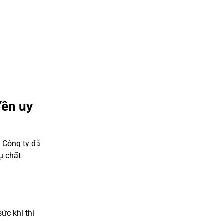
Yên uy
 Công ty đã
ụ chất
ức khi thi