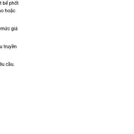
t bể phốt
đảo hoặc
 mức giá
u truyền
yêu cầu.