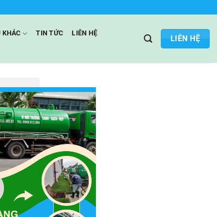
Ụ KHÁC
TIN TỨC
LIÊN HỆ
LIÊN HỆ
ũng chính
ắc cống tại
é!