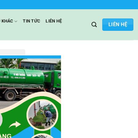
Ụ KHÁC
TIN TỨC
LIÊN HỆ
LIÊN HỆ
 tắc nghẽn,
g hệ thống
30 phút,
n phí, tư