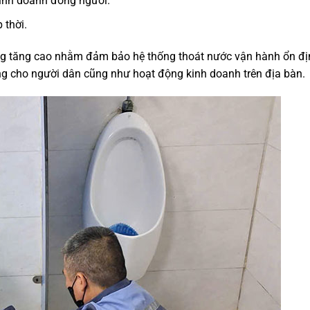
kinh doanh đông người.
 thời.
àng tăng cao nhằm đảm bảo hệ thống thoát nước vận hành ổn đị
ống cho người dân cũng như hoạt động kinh doanh trên địa bàn.