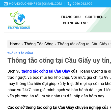
Bỏ
HOANGCUONGHP198@GMAIL.COM
0966.012.999
qua
nội
TRANG CHỦ
GIỚI THIỆU
dung
CHI NHÁNH VP
Home
»
Thông Tắc Cống
»
Thông tắc cống tại Cầu Giấy uy
THÔNG TẮC CỐNG
Thông tắc cống tại Cầu Giấy uy tín
Dịch vụ
thông tắc cống tại Cầu Giấy
của Hoàng Cường là gi
trào ngược và bốc mùi hôi khó chịu. Với mức giá chỉ từ 99
máy thông tắc hiện đại giúp xử lý triệt để mọi sự cố mà k
phục vụ 24/7, báo giá minh bạch và bảo hành dài hạn. Liê
vấn phương án tối ưu và nhận ưu đãi hấp dẫn hôm nay.
Các cơ sở thông tắc cống tại Cầu Giấy chuyên nghiệp của