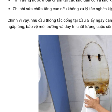
Tình trạng nước thoát chậm tại các khu dân cư và khu 
Chi phí sửa chữa tăng cao nếu không xử lý tắc nghẽn kịp
Chính vì vậy, nhu cầu thông tắc cống tại Cầu Giấy ngày c
ngập úng, bảo vệ môi trường và duy trì chất lượng cuộc s