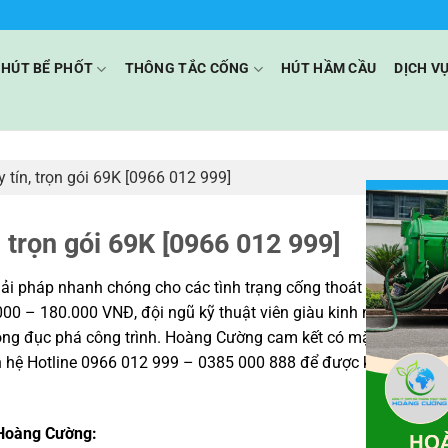
HÚT BỂ PHỐT
THÔNG TẮC CỐNG
HÚT HẦM CẦU
DỊCH V
 tín, trọn gói 69K [0966 012 999]
, trọn gói 69K [0966 012 999]
ải pháp nhanh chóng cho các tình trạng cống thoát nước chậm,
.000 – 180.000 VNĐ, đội ngũ kỹ thuật viên giàu kinh nghiệm cùn
hông đục phá công trình. Hoàng Cường cam kết có mặt sau 15 – 
n hệ Hotline 0966 012 999 – 0385 000 888 để được khảo sát miễ
 Hoàng Cường: