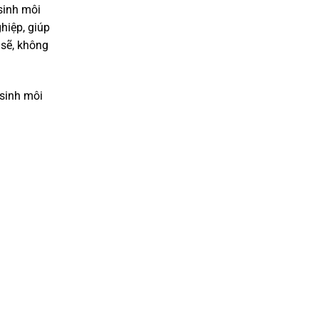
sinh môi
hiệp, giúp
 sẽ, không
sinh môi