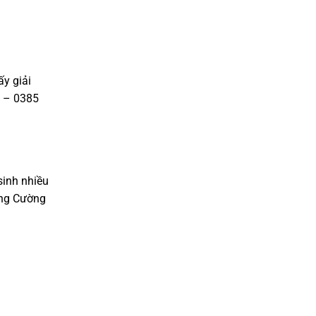
y giải
9 – 0385
sinh nhiều
oàng Cường