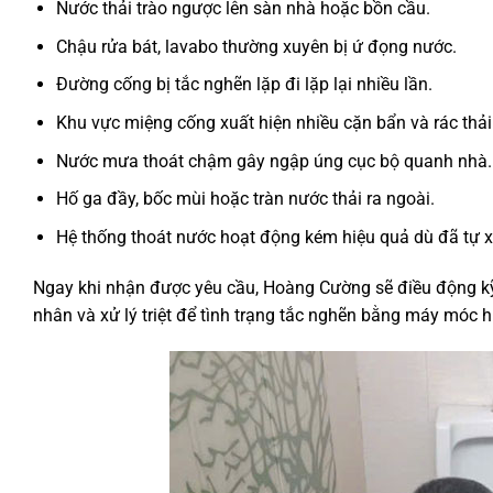
Nước thải trào ngược lên sàn nhà hoặc bồn cầu.
Chậu rửa bát, lavabo thường xuyên bị ứ đọng nước.
Đường cống bị tắc nghẽn lặp đi lặp lại nhiều lần.
Khu vực miệng cống xuất hiện nhiều cặn bẩn và rác thải
Nước mưa thoát chậm gây ngập úng cục bộ quanh nhà.
Hố ga đầy, bốc mùi hoặc tràn nước thải ra ngoài.
Hệ thống thoát nước hoạt động kém hiệu quả dù đã tự xử
Ngay khi nhận được yêu cầu, Hoàng Cường sẽ điều động kỹ t
nhân và xử lý triệt để tình trạng tắc nghẽn bằng máy móc h