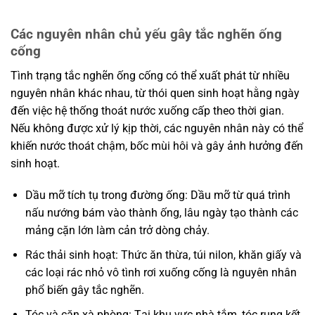
Các nguyên nhân chủ yếu gây tắc nghẽn ống
cống
Tình trạng tắc nghẽn ống cống có thể xuất phát từ nhiều
nguyên nhân khác nhau, từ thói quen sinh hoạt hằng ngày
đến việc hệ thống thoát nước xuống cấp theo thời gian.
Nếu không được xử lý kịp thời, các nguyên nhân này có thể
khiến nước thoát chậm, bốc mùi hôi và gây ảnh hưởng đến
sinh hoạt.
Dầu mỡ tích tụ trong đường ống: Dầu mỡ từ quá trình
nấu nướng bám vào thành ống, lâu ngày tạo thành các
mảng cặn lớn làm cản trở dòng chảy.
Rác thải sinh hoạt: Thức ăn thừa, túi nilon, khăn giấy và
các loại rác nhỏ vô tình rơi xuống cống là nguyên nhân
phổ biến gây tắc nghẽn.
Tóc và cặn xà phòng: Tại khu vực nhà tắm, tóc rụng kết