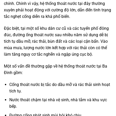
chính. Chính vì vậy, hệ thống thoát nước tại đây thường
xuyên phải hoạt động với cường độ lớn, dẫn đến tình trạng
tắc nghẹt cống diễn ra khá phổ biến.
Đặc biệt, tại một số khu dân cư cũ và các tuyến phố đông
đúc, đường ống thoát nước sau nhiều năm sử dụng dễ bị
tích tụ dầu mỡ, rác thải, bùn đất và các loại cặn bẩn. Vào
mùa mưa, lượng nước lớn kết hợp với rác thải còn có thể
làm tăng nguy cơ tắc nghẽn và ngập úng cục bộ.
Một số vấn đề thường gặp về hệ thống thoát nước tại Ba
Đình gồm:
Cống thoát nước bị tắc do dầu mỡ và rác thải sinh hoạt
tích tụ.
Nước thoát chậm tại nhà vệ sinh, nhà tắm và khu vực
bếp.
Đường cống phát sinh mùi hôi khó chịu.