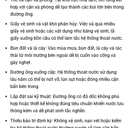
hợp với cặn xà phòng dễ tạo thành các búi lớn bên trong
đường ống.
Giấy vệ sinh và vật khó phân hủy: Việc xả quá nhiều
giấy vệ sinh hoặc các vật dụng như băng vệ sinh, tã
giấy xuống bồn cầu có thể làm tắc hệ thống thoát nước.
Bùn đất và lá cây: Vào mùa mưa, bùn đất, lá cây và rác
thải từ môi trường bên ngoài dễ bị cuốn vào cống và
gây nghẹt.
Đường ống xuống cấp: Hệ thống thoát nước sử dụng
lâu năm có thể bị nứt vỡ, lún sụt hoặc đóng nhiều cặn
bẩn bên trong.
Lắp đặt sai kỹ thuật: Đường ống có độ dốc không phù
hợp hoặc thiết kế không đúng tiêu chuẩn khiến nước lưu
thông kém và dễ phát sinh tắc nghẽn.
Thiếu bảo trì định kỳ: Không vệ sinh, nạo vét hoặc kiểm
tra hệ thống thoát nước thường xuyên sẽ làm cặn bẩn