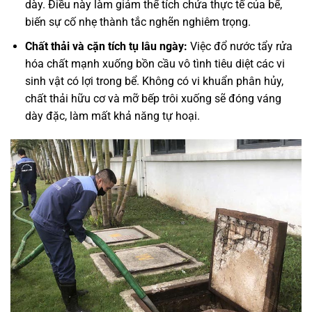
dày. Điều này làm giảm thể tích chứa thực tế của bể,
biến sự cố nhẹ thành tắc nghẽn nghiêm trọng.
Chất thải và cặn tích tụ lâu ngày:
Việc đổ nước tẩy rửa
hóa chất mạnh xuống bồn cầu vô tình tiêu diệt các vi
sinh vật có lợi trong bể. Không có vi khuẩn phân hủy,
chất thải hữu cơ và mỡ bếp trôi xuống sẽ đóng váng
dày đặc, làm mất khả năng tự hoại.