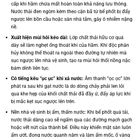
cấp khi hầm chứa mất hoàn toàn khả năng lưu thông.
Nước thải đen ngòm kèm theo cặn bã từ bể phốt bị đẩy
ngược lên bồn cầu hoặc sàn nhà tắm, gây ô nhiễm nặng
nề.
Xuất hiện mùi hôi kéo dài:
Lớp chất thải hữu cơ quá
dày sẽ làm nghẹt ống thoát khí của hầm. Khí độc phân
hủy không thể thoát ra ngoài theo đường tự nhiên mà
sục ngược lên nhà vệ sinh, tạo ra mùi hôi thối nồng nặc
bám dính liên tục.
Có tiếng kêu “ục ục” khi xả nước:
Âm thanh “ọc ọc” lớn
phát ra sau khi gạt nước là do dòng chảy phải len lỏi
qua khe hẹp của khối chất thải đã đầy ứ, đẩy áp lực khí
bị mắc kẹt sục ngược lên trên.
Nền nhà vệ sinh bị ẩm, thấm nước: Khi bể phốt quá tải,
nước thải dâng cao sẽ ngấm qua các đường mạch gạch
hoặc vết nứt của thành bể. Điều này khiến mặt sàn luôn
ẩm ướt, đọng nước quanh năm và làm ẩm mốc, ố vàng