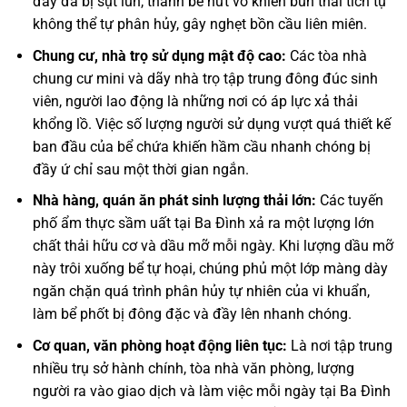
đây đã bị sụt lún, thành bể nứt vỡ khiến bùn thải tích tụ
không thể tự phân hủy, gây nghẹt bồn cầu liên miên.
Chung cư, nhà trọ sử dụng mật độ cao:
Các tòa nhà
chung cư mini và dãy nhà trọ tập trung đông đúc sinh
viên, người lao động là những nơi có áp lực xả thải
khổng lồ. Việc số lượng người sử dụng vượt quá thiết kế
ban đầu của bể chứa khiến hầm cầu nhanh chóng bị
đầy ứ chỉ sau một thời gian ngắn.
Nhà hàng, quán ăn phát sinh lượng thải lớn:
Các tuyến
phố ẩm thực sầm uất tại Ba Đình xả ra một lượng lớn
chất thải hữu cơ và dầu mỡ mỗi ngày. Khi lượng dầu mỡ
này trôi xuống bể tự hoại, chúng phủ một lớp màng dày
ngăn chặn quá trình phân hủy tự nhiên của vi khuẩn,
làm bể phốt bị đông đặc và đầy lên nhanh chóng.
Cơ quan, văn phòng hoạt động liên tục:
Là nơi tập trung
nhiều trụ sở hành chính, tòa nhà văn phòng, lượng
người ra vào giao dịch và làm việc mỗi ngày tại Ba Đình