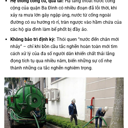
Hệ thống cống cũ, quá tải:
Hạ tầng thoát nước công
cộng của quận Ba Đình có nhiều đoạn đã lỗi thời, khi
xảy ra mưa lớn gây ngập úng, nước từ cống ngoài
đường có xu hướng rò rỉ, tràn ngược vào hầm chứa của
các hộ gia đình làm bể phốt bị đầy ảo.
Không bảo trì định kỳ:
Thói quen “nước đến chân mới
nhảy” – chỉ khi bồn cầu tắc nghẽn hoàn toàn mới tìm
cách xử lý của đa số người dân khiến chất thải lắng
đọng tích tụ qua nhiều năm, biến những sự cố nhẹ
thành những ca tắc nghẽn nghiêm trọng.