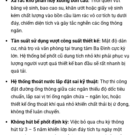
Xả rác khó phân hủy xuống bồn cầu:
Thói quen vứt
băng vệ sinh, bao cao su, khăn ướt hoặc giấy vệ sinh
kém chất lượng vào bồn cầu làm rác vô cơ tích tụ dưới
đáy, chiếm diện tích và gây tắc nghẽn các ống thông
ngăn.
Tần suất sử dụng vượt công suất thiết kế:
Mật độ dân
cư, nhà trọ và văn phòng tại trung tâm Ba Đình cực kỳ
lớn. Hệ thống bể phốt cũ dung tích nhỏ khi phải phục vụ
lượng người vượt quá thiết kế ban đầu sẽ rất nhanh bị
quá tải.
Hệ thống thoát nước lắp đặt sai kỹ thuật:
Thợ thi công
đặt đường ống thông giữa các ngăn thiếu độ dốc tiêu
chuẩn, lắp sai vị trí ống ngăn chứa – ngăn lọc, hoặc
thiết kế ống thoát khí quá nhỏ khiến chất thải bị ứ đọng,
không thể luân chuyển.
Không hút bể phốt định kỳ:
Việc bỏ qua chu kỳ thông
hút từ 3 – 5 năm khiến lớp bùn đáy tích tụ ngày một