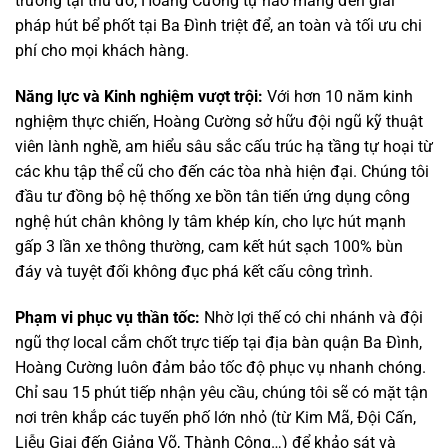
trường tại thủ đô, Hoàng Cường tự hào mang đến giải
pháp hút bể phốt tại Ba Đình triệt để, an toàn và tối ưu chi
phí cho mọi khách hàng.
Năng lực và Kinh nghiệm vượt trội:
Với hơn 10 năm kinh
nghiệm thực chiến, Hoàng Cường sở hữu đội ngũ kỹ thuật
viên lành nghề, am hiểu sâu sắc cấu trúc hạ tầng tự hoại từ
các khu tập thể cũ cho đến các tòa nhà hiện đại. Chúng tôi
đầu tư đồng bộ hệ thống xe bồn tân tiến ứng dụng công
nghệ hút chân không ly tâm khép kín, cho lực hút mạnh
gấp 3 lần xe thông thường, cam kết hút sạch 100% bùn
đáy và tuyệt đối không đục phá kết cấu công trình.
Phạm vi phục vụ thần tốc:
Nhờ lợi thế có chi nhánh và đội
ngũ thợ local cắm chốt trực tiếp tại địa bàn quận Ba Đình,
Hoàng Cường luôn đảm bảo tốc độ phục vụ nhanh chóng.
Chỉ sau 15 phút tiếp nhận yêu cầu, chúng tôi sẽ có mặt tận
nơi trên khắp các tuyến phố lớn nhỏ (từ Kim Mã, Đội Cấn,
Liễu Giai đến Giảng Võ, Thành Công…) để khảo sát và