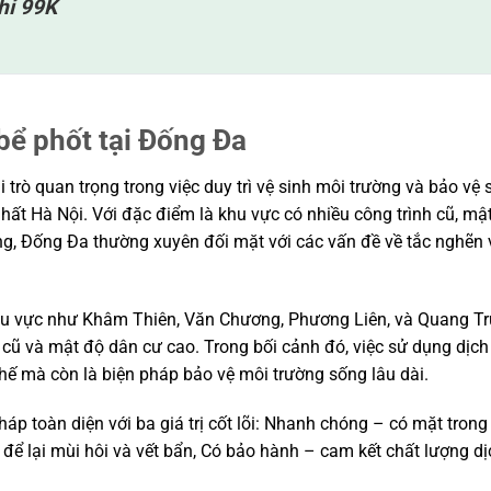
chỉ 99K
 bể phốt tại Đống Đa
trò quan trọng trong việc duy trì vệ sinh môi trường và bảo vệ
ất Hà Nội. Với đặc điểm là khu vực có nhiều công trình cũ, mậ
, Đống Đa thường xuyên đối mặt với các vấn đề về tắc nghẽn v
khu vực như Khâm Thiên, Văn Chương, Phương Liên, và Quang Tr
cũ và mật độ dân cư cao. Trong bối cảnh đó, việc sử dụng dịch
thế mà còn là biện pháp bảo vệ môi trường sống lâu dài.
áp toàn diện với ba giá trị cốt lõi: Nhanh chóng – có mặt tron
g để lại mùi hôi và vết bẩn, Có bảo hành – cam kết chất lượng d