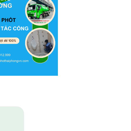
ến 5 năm!