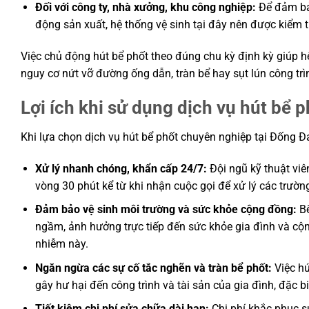
Đối với công ty, nhà xưởng, khu công nghiệp:
Để đảm bảo
động sản xuất, hệ thống vệ sinh tại đây nên được kiểm t
Việc chủ động hút bể phốt theo đúng chu kỳ định kỳ giúp hệ
nguy cơ nứt vỡ đường ống dẫn, tràn bể hay sụt lún công trì
Lợi ích khi sử dụng dịch vụ hút bể
Khi lựa chọn dịch vụ hút bể phốt chuyên nghiệp tại Đống Đa,
Xử lý nhanh chóng, khẩn cấp 24/7:
Đội ngũ kỹ thuật viê
vòng 30 phút kể từ khi nhận cuộc gọi để xử lý các trườ
Đảm bảo vệ sinh môi trường và sức khỏe cộng đồng:
Bể
ngầm, ảnh hưởng trực tiếp đến sức khỏe gia đình và cộn
nhiễm này.
Ngăn ngừa các sự cố tắc nghẽn và tràn bể phốt:
Việc hú
gây hư hại đến công trình và tài sản của gia đình, đặc b
Tiết kiệm chi phí sửa chữa dài hạn:
Chi phí khắc phục sự