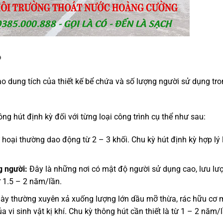
?
ào dung tích của thiết kế bể chứa và số lượng người sử dụng tr
g hút định kỳ đối với từng loại công trình cụ thể như sau:
 hoại thường dao động từ 2 – 3 khối. Chu kỳ hút định kỳ hợp lý l
g người:
Đây là những nơi có mật độ người sử dụng cao, lưu lượ
ừ 1.5 – 2 năm/lần.
y thường xuyên xả xuống lượng lớn dầu mỡ thừa, rác hữu cơ 
vi sinh vật kị khí. Chu kỳ thông hút cần thiết là từ 1 – 2 năm/l