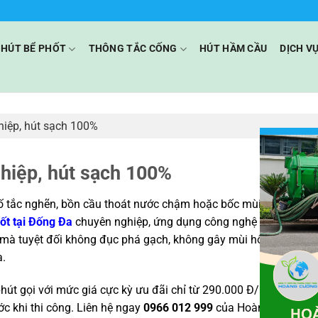
HÚT BỂ PHỐT
THÔNG TẮC CỐNG
HÚT HẦM CẦU
DỊCH V
hiệp, hút sạch 100%
ghiệp, hút sạch 100%
 tắc nghẽn, bồn cầu thoát nước chậm hoặc bốc mùi hôi thối kh
ốt tại Đống Đa
chuyên nghiệp, ứng dụng công nghệ hút chân kh
à tuyệt đối không đục phá gạch, không gây mùi hôi. Với đội x
a.
hút gọi với mức giá cực kỳ ưu đãi chỉ từ 290.000 Đ/khối, miễn 
ớc khi thi công. Liên hệ ngay
0966 012 999
của Hoàng Cường đ