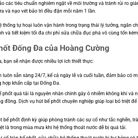
 các tiêu chuẩn nghiêm ngặt về môi trường và tránh rủi ro gi
ra và nạo vét bảo trì đều đặn mỗi năm 1 lần.
 thống tự hoại luôn vận hành trong trạng thái lý tưởng, ngăn ch
nh và tiết kiệm tối đa chi phí sửa chữa đục phá vô cùng tốn kém
 phốt Đống Đa của Hoàng Cường
 bạn sẽ nhận được nhiều lợi ích thiết thực:
n luôn sẵn sàng 24/7, kể cả ngày lễ và cuối tuần, đảm bảo có m
ng hợp khẩn cấp tại Đống Đa.
 phốt quá tải là nguyên nhân chính gây ô nhiễm không khí và 
g đồng. Dịch vụ hút bể phốt chuyên nghiệp giúp loại bỏ triệt đ
t bể phốt định kỳ giúp phòng tránh các sự cố như tắc nghẽn, tr
iệt là trong mùa mưa khi hệ thống thoát nước dễ bị quá tải.
 cố tràn bể phốt, sửa chữa hệ thống thoát nước bị hư hỏng có 