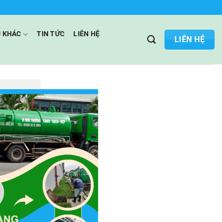
Ụ KHÁC
TIN TỨC
LIÊN HỆ
LIÊN HỆ
ó chịu? Hãy
ông áp lực
e bồn đa
phí 100%
ể được tư