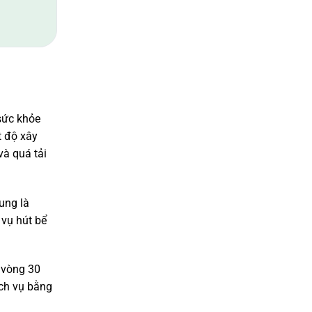
 sức khỏe
t độ xây
à quá tải
ung là
 vụ hút bể
g vòng 30
ịch vụ bằng