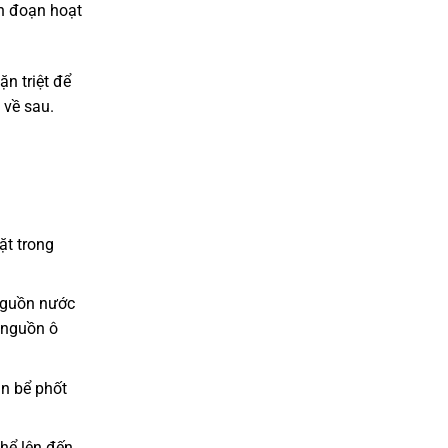
án đoạn hoạt
ặn triệt để
 về sau.
ặt trong
nguồn nước
ể nguồn ô
àn bể phốt
thể lên đến