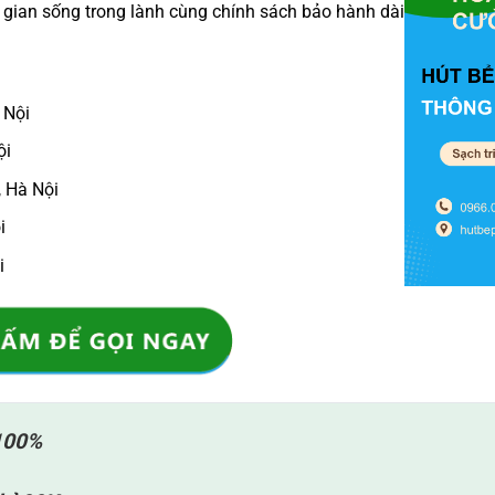
ng gian sống trong lành cùng chính sách bảo hành dài hạn lên đ
 Nội
ội
 Hà Nội
i
i
100%