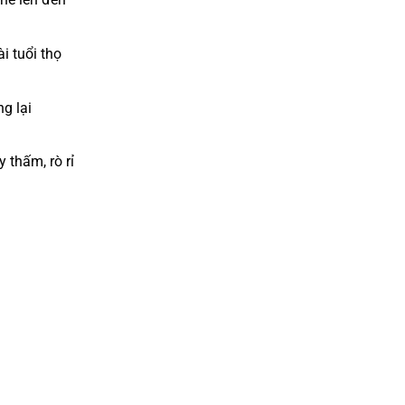
i tuổi thọ
g lại
 thấm, rò rỉ