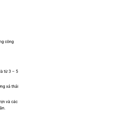
ong công
à từ 3 – 5
ng xả thải
mịn và các
ần.