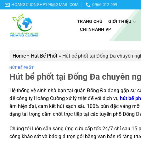
Bỏ
HOANGCUONGHP198@GMAIL.COM
0966.012.999
qua
nội
TRANG CHỦ
GIỚI THIỆU
dung
CHI NHÁNH VP
Home
»
Hút Bể Phốt
»
Hút bể phốt tại Đống Đa chuyên ng
HÚT BỂ PHỐT
Hút bể phốt tại Đống Đa chuyên n
Hệ thống vệ sinh nhà bạn tại quận Đống Đa đang gặp sự cố
để công ty Hoàng Cường xử lý triệt để với dịch vụ
hút bể ph
âm hiện đại, cam kết hút sạch sâu 100% bùn đặc váng mỡ m
dạng tải trọng cắm chốt trực tiếp tại các tuyến phố Đống Đ
Chúng tôi luôn sẵn sàng ứng cứu cấp tốc 24/7 chỉ sau 15 p
công khảo sát và báo giá trọn gói bằng văn bản rõ ràng trư