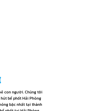
200+
ÊN DỤNG
KHÁCH HÀNG TIN TƯỞNG
 đủ các trang
Chúng tôi có những khách hàng lâu năm,
 vấn đề trong
tin tưởng và sử dụng dịch vụ thông tắc
cống, hút bể phốt là những trung tâm
thương mại, tòa nhà...
I
oẻ con người. Chúng tôi
 hút bể phốt Hải Phòng
hóng bậc nhất tại thành
 bể phốt tại Hải Phòng