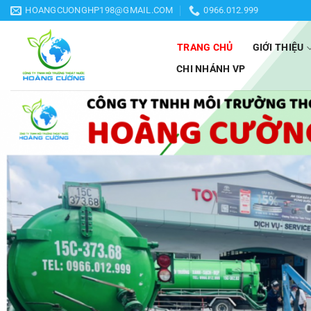
Bỏ
HOANGCUONGHP198@GMAIL.COM
0966.012.999
qua
nội
TRANG CHỦ
GIỚI THIỆU
dung
CHI NHÁNH VP