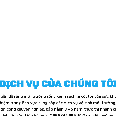
75+
20+
 SỰ TOÀN THỜI GIAN
XE THÔNG HÚT CHUY
 ngũ văn phòng và kỹ thuật
Là các xe chuyên trở có đầy
p triển khai dịch vụ, phục vụ
thiết bị, sẵn sàng xử lý mọi
quá trình thông hút bể phốt.
DỊCH VỤ CỦA CHÚNG TÔ
 tiền đề rằng môi trường sống xanh sạch là cốt lõi của sức kh
hiệm trong lĩnh vực cung cấp các dịch vụ vệ sinh môi trường,
 thi công chuyên nghiệp, bảo hành 3 - 5 năm, thực thi nhanh c
tỉnh lân cận. Liên hệ ngay 0966 012 999 để được đội ngũ hút