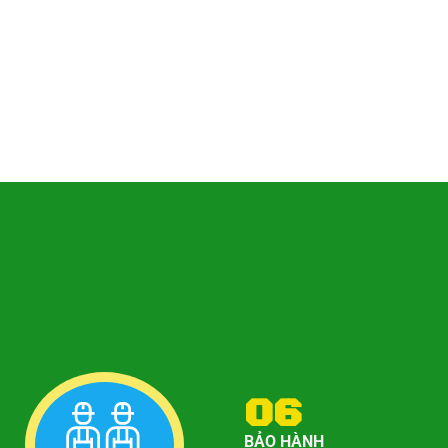
HÚT HẦM CẦU
06
BẢO HÀNH