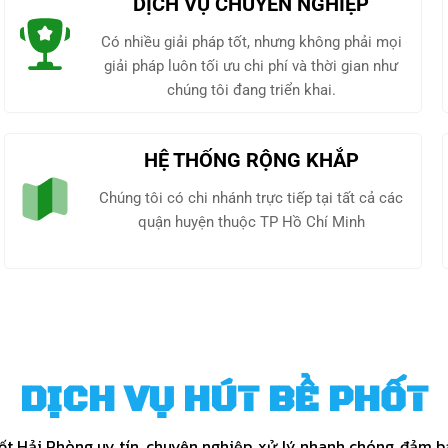
DỊCH VỤ CHUYÊN NGHIỆP
Có nhiều giải pháp tốt, nhưng không phải mọi
giải pháp luôn tối ưu chi phí và thời gian như
chúng tôi đang triển khai.
HỆ THỐNG RỘNG KHẮP
Chúng tôi có chi nhánh trực tiếp tại tất cả các
quận huyện thuộc TP Hồ Chí Minh
DỊCH VỤ HÚT BỂ PHỐT
ốt Hải Phòng uy tín, chuyên nghiệp, xử lý nhanh chóng, đảm b