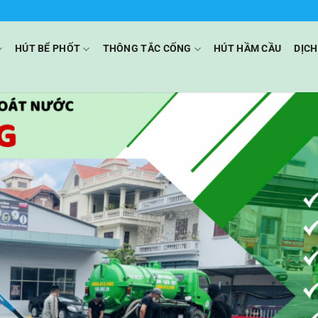
HÚT BỂ PHỐT
THÔNG TẮC CỐNG
HÚT HẦM CẦU
DỊCH