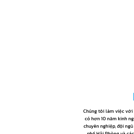
25000+
ĐƠN DỊCH VỤ ĐÃ THỰC HIỆN
NHÂN
Từ tòa nhà văn phòng, trung tâm thương
Bao gồm đội
mại cho đến chung cư và nhà riêng.
viên trực tiế
24/7.
Chúng tôi làm việc với
có hơn 10 năm kinh ng
chuyên nghiệp, đội ngũ
phố Hải Phòng và các 