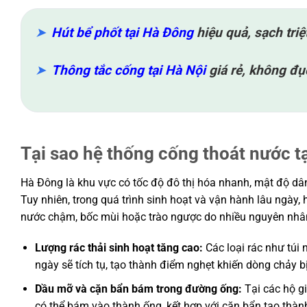
Hút bể phốt tại Hà Đông
hiệu quả, sạch tri
Thông tắc cống tại Hà Nội
giá rẻ, không đụ
Tại sao hệ thống cống thoát nước tạ
Hà Đông là khu vực có tốc độ đô thị hóa nhanh, mật độ dâ
Tuy nhiên, trong quá trình sinh hoạt và vận hành lâu ngày, 
nước chậm, bốc mùi hoặc trào ngược do nhiều nguyên nhâ
Lượng rác thải sinh hoạt tăng cao:
Các loại rác như túi 
ngày sẽ tích tụ, tạo thành điểm nghẹt khiến dòng chảy bị
Dầu mỡ và cặn bẩn bám trong đường ống:
Tại các hộ gi
có thể bám vào thành ống, kết hợp với cặn bẩn tạo th