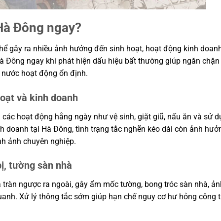
 Hà Đông ngay?
 thể gây ra nhiều ảnh hưởng đến sinh hoạt, hoạt động kinh doa
 Hà Đông ngay khi phát hiện dấu hiệu bất thường giúp ngăn chặn
t nước hoạt động ổn định.
hoạt và kinh doanh
 các hoạt động hằng ngày như vệ sinh, giặt giũ, nấu ăn và sử 
h doanh tại Hà Đông, tình trạng tắc nghẽn kéo dài còn ảnh hưở
nh ảnh chuyên nghiệp.
bị, tường sàn nhà
à tràn ngược ra ngoài, gây ẩm mốc tường, bong tróc sàn nhà, ả
quanh. Xử lý thông tắc sớm giúp hạn chế nguy cơ hư hỏng công t