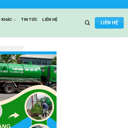
Ụ KHÁC
TIN TỨC
LIÊN HỆ
LIÊN HỆ
y ra do rác
ên sâu, sử
ảnh hưởng
 vị áp
hi thi công