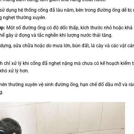
sử dụng hệ thống cống đã lâu năm, bên trong đường ống dễ bị 
ng nghẹt thường xuyên.
ợp:
Một số đường ống có độ dốc thấp, kích thước nhỏ hoặc khả
ể gây ứ đọng và tắc nghẽn khi lượng nước thải tăng.
dựng, sửa chữa hoặc do mưa lớn, bùn đất, lá cây và các vật cản
h chỉ xử lý khi cống đã nghẹt nặng mà chưa có kế hoạch kiểm t
khó xử lý hơn.
 nên thường xuyên vệ sinh đường ống, hạn chế đổ dầu mỡ và rá
g.