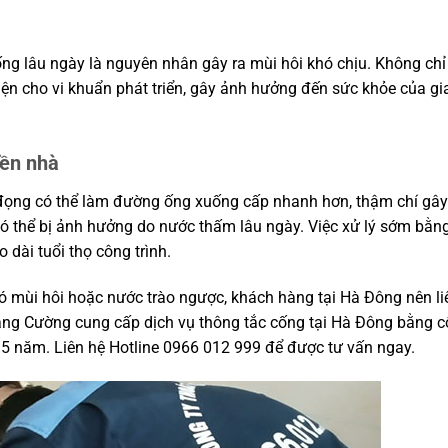
g ống lâu ngày là nguyên nhân gây ra mùi hôi khó chịu. Không ch
iện cho vi khuẩn phát triển, gây ảnh hưởng đến sức khỏe của gi
nền nhà
n đọng có thể làm đường ống xuống cấp nhanh hơn, thậm chí gây
h có thể bị ảnh hưởng do nước thấm lâu ngày. Việc xử lý sớm bằ
dài tuổi thọ công trình.
có mùi hôi hoặc nước trào ngược, khách hàng tại Hà Đông nên li
àng Cường cung cấp dịch vụ thông tắc cống tại Hà Đông bằng 
 5 năm. Liên hệ Hotline 0966 012 999 để được tư vấn ngay.