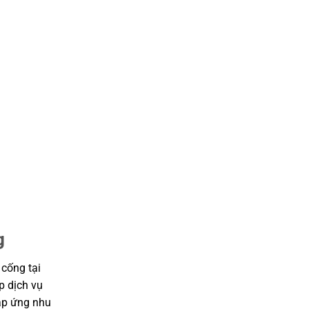
g
 cống tại
p dịch vụ
đáp ứng nhu