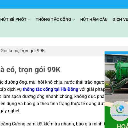
HÚT BỂ PHỐT
THÔNG TẮC CỐNG
HÚT HẦM CẦU
DỊCH V
ọi là có, trọn gói 99K
à có, trọn gói 99K
c đường ống, mùi hôi khó chịu, nước thải trào ngược thường xả
cấp dịch vụ
thông tắc cống tại Hà Đông
với giải pháp xử lý chuy
úp làm sạch đường ống nhanh chóng, không đục phá, hạn chế 
n dụng và báo giá theo tình trạng thực tế đang được nhiều đơn
gây nghẹt.
 Hoàng Cường cam kết kiểm tra nhanh, báo giá minh bạch trước k