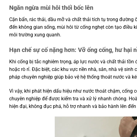
Ngăn ngừa mùi hôi thối bốc lên
Cặn bẩn, rác thải, dầu mỡ và chất thải tích tụ trong đườn
đến không gian sống, mùi hôi từ cống nghẹt còn tạo điều k
môi trường xung quanh.
Hạn chế sự cố nặng hơn: Vỡ ống cống, hư hại 
Khi cống bị tắc nghiêm trọng, áp lực nước và chất thải tồ
hoặc rò rỉ. Đặc biệt, các khu vực nền nhà, sân, nhà vệ sin
pháp chuyên nghiệp giúp bảo vệ hệ thống thoát nước và kéo 
Vì vậy, khi phát hiện dấu hiệu như nước thoát chậm, cống 
chuyên nghiệp để được kiểm tra và xử lý nhanh chóng. Ho
hiện đại, không đục phá, hỗ trợ nhanh và bảo hành lên đến