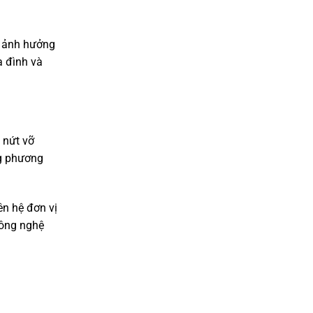
ỉ ảnh hưởng
a đình và
 nứt vỡ
ng phương
ên hệ đơn vị
công nghệ