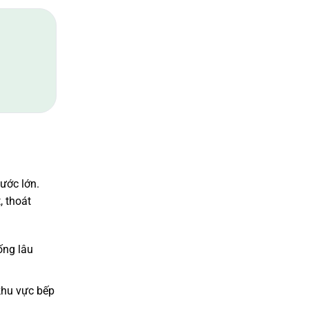
ước lớn.
, thoát
ống lâu
khu vực bếp