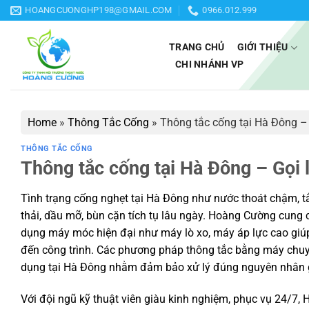
Bỏ
HOANGCUONGHP198@GMAIL.COM
0966.012.999
qua
nội
TRANG CHỦ
GIỚI THIỆU
dung
CHI NHÁNH VP
Home
»
Thông Tắc Cống
»
Thông tắc cống tại Hà Đông – G
THÔNG TẮC CỐNG
Thông tắc cống tại Hà Đông – Gọi l
Tình trạng cống nghẹt tại Hà Đông như nước thoát chậm, tắ
thải, dầu mỡ, bùn cặn tích tụ lâu ngày. Hoàng Cường cung 
dụng máy móc hiện đại như máy lò xo, máy áp lực cao gi
đến công trình. Các phương pháp thông tắc bằng máy chuyê
dụng tại Hà Đông nhằm đảm bảo xử lý đúng nguyên nhân 
Với đội ngũ kỹ thuật viên giàu kinh nghiệm, phục vụ 24/7,