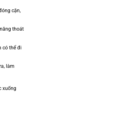
đóng cặn,
 năng thoát
 có thể đi
ra, làm
c xuống