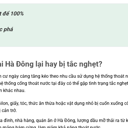
ệt để 100%
c phá
i Hà Đông lại hay bị tắc nghẹt?
n cư ngày càng tăng kéo theo nhu cầu sử dụng hệ thống thoát n
hệ thống cống thoát nước tại đây có thể gặp tình trạng tắc nghẹt
n khác nhau.
nilon, giấy, tóc, thức ăn thừa hoặc vật dụng nhỏ bị cuốn xuống c
 cản trở.
a đình, nhà hàng, quán ăn ở Hà Đông, lượng dầu mỡ thải ra từ 
ành mảng bám cứng, làm giảm khả năng thoát nước.