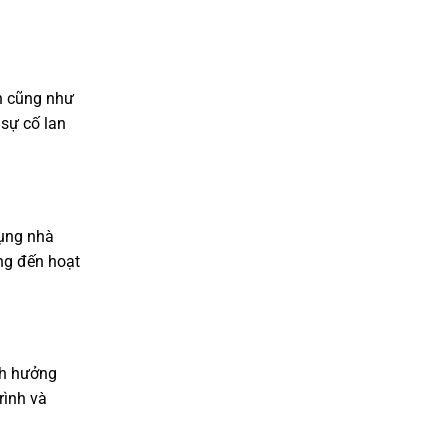
nh cũng như
 sự cố lan
dụng nhà
ng đến hoạt
nh hưởng
rình và