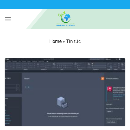
Bỏ
qua
nội
dung
Home
»
Tin tức