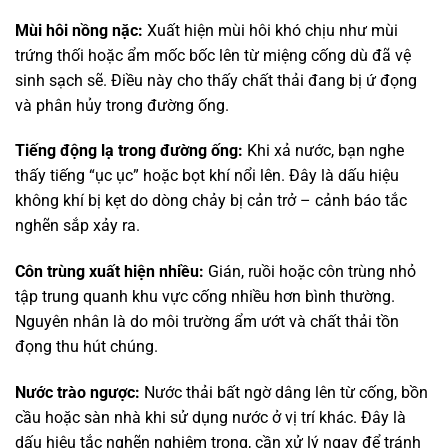
Mùi hôi nồng nặc:
Xuất hiện mùi hôi khó chịu như mùi
trứng thối hoặc ẩm mốc bốc lên từ miệng cống dù đã vệ
sinh sạch sẽ. Điều này cho thấy chất thải đang bị ứ đọng
và phân hủy trong đường ống.
Tiếng động lạ trong đường ống:
Khi xả nước, bạn nghe
thấy tiếng “ục ục” hoặc bọt khí nổi lên. Đây là dấu hiệu
không khí bị kẹt do dòng chảy bị cản trở – cảnh báo tắc
nghẽn sắp xảy ra.
Côn trùng xuất hiện nhiều:
Gián, ruồi hoặc côn trùng nhỏ
tập trung quanh khu vực cống nhiều hơn bình thường.
Nguyên nhân là do môi trường ẩm ướt và chất thải tồn
đọng thu hút chúng.
Nước trào ngược:
Nước thải bất ngờ dâng lên từ cống, bồn
cầu hoặc sàn nhà khi sử dụng nước ở vị trí khác. Đây là
dấu hiệu tắc nghẽn nghiêm trọng, cần xử lý ngay để tránh