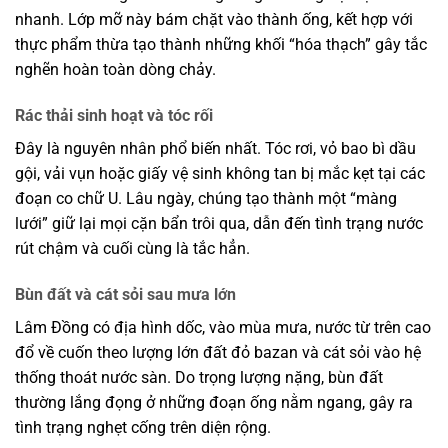
nhanh. Lớp mỡ này bám chặt vào thành ống, kết hợp với
thực phẩm thừa tạo thành những khối “hóa thạch” gây tắc
nghẽn hoàn toàn dòng chảy.
Rác thải sinh hoạt và tóc rối
Đây là nguyên nhân phổ biến nhất. Tóc rơi, vỏ bao bì dầu
gội, vải vụn hoặc giấy vệ sinh không tan bị mắc kẹt tại các
đoạn co chữ U. Lâu ngày, chúng tạo thành một “màng
lưới” giữ lại mọi cặn bẩn trôi qua, dẫn đến tình trạng nước
rút chậm và cuối cùng là tắc hẳn.
Bùn đất và cát sỏi sau mưa lớn
Lâm Đồng có địa hình dốc, vào mùa mưa, nước từ trên cao
đổ về cuốn theo lượng lớn đất đỏ bazan và cát sỏi vào hệ
thống thoát nước sàn. Do trọng lượng nặng, bùn đất
thường lắng đọng ở những đoạn ống nằm ngang, gây ra
tình trạng nghẹt cống trên diện rộng.