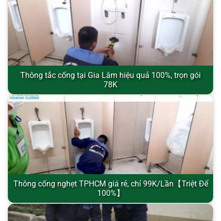
Thông tắc cống tại Gia Lâm hiệu quả 100%, trọn gói
78K
Thông cống nghẹt TPHCM giá rẻ, chỉ 99K/Lần【Triệt Để
100%】