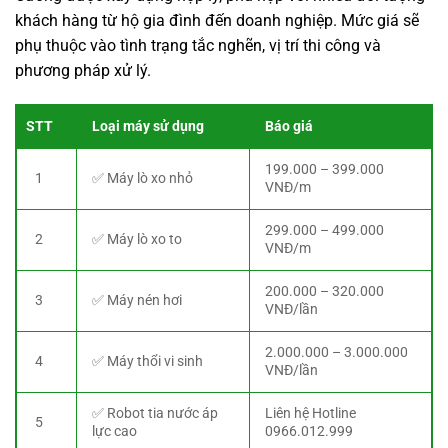
khách hàng từ hộ gia đình đến doanh nghiệp. Mức giá sẽ
phụ thuộc vào tình trạng tắc nghẽn, vị trí thi công và
phương pháp xử lý.
STT
Loại máy sử dụng
Báo giá
199.000 – 399.000
1
✅ Máy lò xo nhỏ
VNĐ/m
299.000 – 499.000
2
✅ Máy lò xo to
VNĐ/m
200.000 – 320.000
3
✅ Máy nén hơi
VNĐ/lần
2.000.000 – 3.000.000
4
✅ Máy thổi vi sinh
VNĐ/lần
✅ Robot tia nước áp
Liên hệ Hotline
5
lực cao
0966.012.999