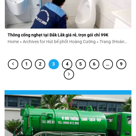
Thông cống nghẹt tại Đắk Lắk giá rẻ, trọn gói chỉ 99K
Home » Archives for Hút bể phốt Hoàng Cường » Trang 3Hoàng
Cường tự hào...
1
2
3
4
5
6
…
9