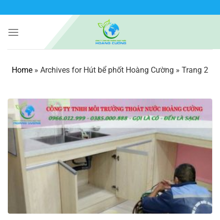
Bỏ
qua
nội
dung
Home
»
Archives for Hút bể phốt Hoàng Cường
»
Trang 2