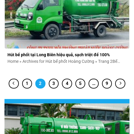
Hút bể phốt tại Long Biên hiệu quả, sạch triệt để 100%
Home » Archives for Hút bể phốt Hoàng Cường » Trang 2Bể
phốt đầy, bốc...
1
2
3
4
5
…
9