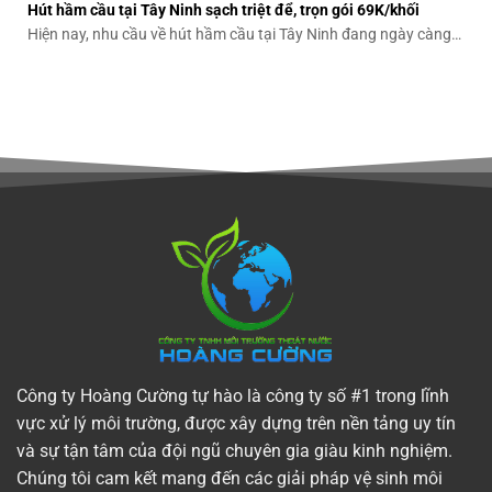
Hút hầm cầu tại Tây Ninh sạch triệt để, trọn gói 69K/khối
Hiện nay, nhu cầu về hút hầm cầu tại Tây Ninh đang ngày càng
gia...
Công ty Hoàng Cường tự hào là công ty số #1 trong lĩnh
vực xử lý môi trường, được xây dựng trên nền tảng uy tín
và sự tận tâm của đội ngũ chuyên gia giàu kinh nghiệm.
Chúng tôi cam kết mang đến các giải pháp vệ sinh môi